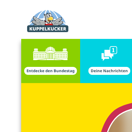
Direkt zu den Inhalten springen
Direkt zur Hauptnavigation springen
Entdecke den Bundestag
Deine Nachrichten